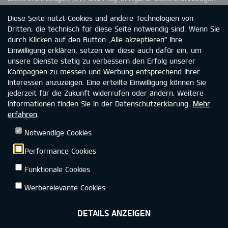
(PHEV) garantiert Kia eine Batteriekapazität von 70 %. Die
Diese Seite nutzt Cookies und andere Technologien von
Kapazitätsminderung der Batterie in HEV- und MHEV-
Dritten, die technisch für diese Seite notwendig sind. Wenn Sie
Fahrzeugen ist nicht durch die Garantie abgedeckt. Wie du
durch Klicken auf den Button „Alle akzeptieren“ Ihre
einer möglichen Kapazitätsminderung entgegenwirken wirken
Einwilligung erklären, setzen wir diese auch dafür ein, um
kannst, entnimmst du bitte der Betriebsanleitung. Weitere
unsere Dienste stetig zu verbessern den Erfolg unserer
Informationen zur Kia-Garantie findest du unter
Kampagnen zu messen und Werbung entsprechend Ihrer
www.kia.com/de/garantie.
Interessen anzuzeigen. Eine erteilte Einwilligung können Sie
jederzeit für die Zukunft widerrufen oder ändern. Weitere
Informationen finden Sie in der Datenschutzerklärung.
Mehr
erfahren
.
Kia Deutschland
Datenschutz
Rechtliche Hinweise
Notwendige Cookies
Impressum
Kontakt
Barrierefreiheit
Performance Cookies
Funktionale Cookies
Werberelevante Cookies
DETAILS ANZEIGEN
©2026 KIA DEUTSCHLAND GMBH