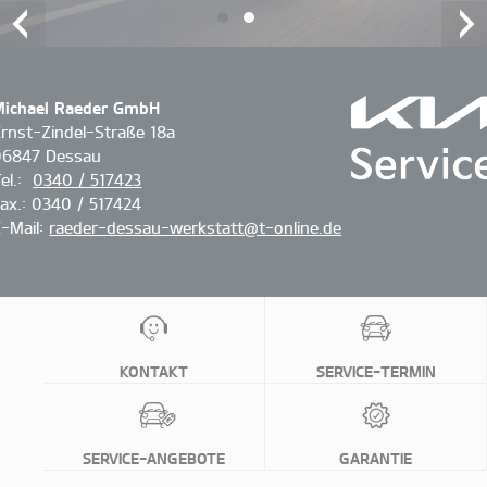
1
2
Michael Raeder GmbH
rnst-Zindel-Straße 18a
06847 Dessau
el.:
0340 / 517423
ax.: 0340 / 517424
-Mail:
raeder-dessau-werkstatt@t-online.de
KONTAKT
SERVICE-TERMIN
SERVICE-ANGEBOTE
GARANTIE