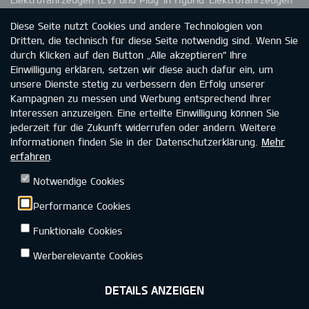
(PHEV) garantiert Kia eine Batteriekapazität von 70 %. Die
Diese Seite nutzt Cookies und andere Technologien von
Kapazitätsminderung der Batterie in HEV- und MHEV-
Dritten, die technisch für diese Seite notwendig sind. Wenn Sie
Fahrzeugen ist nicht durch die Garantie abgedeckt. Wie du
durch Klicken auf den Button „Alle akzeptieren“ Ihre
einer möglichen Kapazitätsminderung entgegenwirken wirken
Einwilligung erklären, setzen wir diese auch dafür ein, um
kannst, entnimmst du bitte der Betriebsanleitung. Weitere
unsere Dienste stetig zu verbessern den Erfolg unserer
Informationen zur Kia-Garantie findest du unter
Kampagnen zu messen und Werbung entsprechend Ihrer
www.kia.com/de/garantie.
Interessen anzuzeigen. Eine erteilte Einwilligung können Sie
jederzeit für die Zukunft widerrufen oder ändern. Weitere
Informationen finden Sie in der Datenschutzerklärung.
Mehr
erfahren
.
Kia Deutschland
Datenschutz
Rechtliche Hinweise
Notwendige Cookies
Impressum
Kontakt
Barrierefreiheit
Performance Cookies
Funktionale Cookies
Werberelevante Cookies
DETAILS ANZEIGEN
©2026 KIA DEUTSCHLAND GMBH