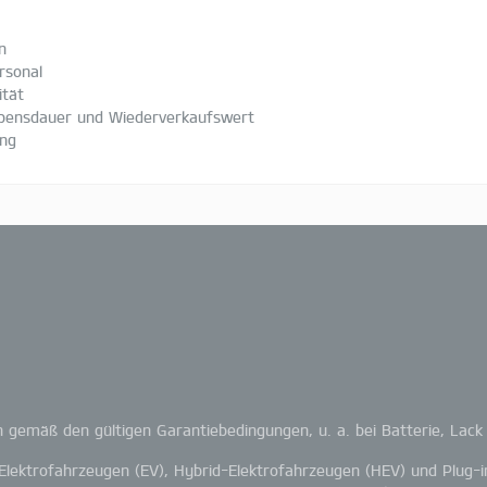
n
rsonal
ität
lebensdauer und Wiederverkaufswert
ung
gemäß den gültigen Garantiebedingungen, u. a. bei Batterie, Lack
 Elektrofahrzeugen (EV), Hybrid-Elektrofahrzeugen (HEV) und Plug-